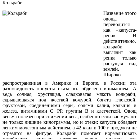
Кольраби
Название этого
овоща
переводится
как «капуста-
репа». И
действительно,
кольраби
выглядит как
репка, только
растущая над
землей.
Широко
распространенная в Америке и Европе, в России эта
разновидность капусты оказалась обделена вниманием. А
ведь сочная, хрустящая, сладковатая мякоть кольраби,
скрывающаяся под жесткой кожурой, богата глюкозой,
фруктозой, соединениями серы, солями калия, кальция и
железа, витаминами С, РР, группы В и клетчаткой. Овощ
весьма полезен при снижении веса, особенно если вас мучают
не только лишние килограммы, но и отеки: капуста обладает
легким мочегонным действием, а 42 ккал в 100 г продукта не
отразятся на фигуре. Кольраби помогает нормализовать
метаболизм, снижает вязкость крови, полезна для