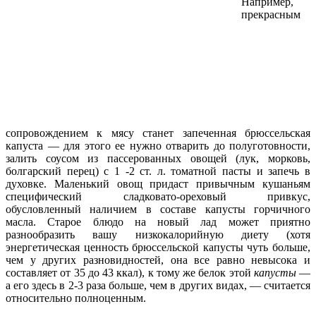
Например,
прекрасным
сопровождением к мясу станет запеченная брюссельская
капуста — для этого ее нужно отварить до полуготовности,
залить соусом из пассерованных овощей (лук, морковь,
болгарский перец) с 1 -2 ст. л. томатной пасты и запечь в
духовке. Маленький овощ придаст привычным кушаньям
специфический сладковато-ореховый привкус,
обусловленный наличием в составе капусты горчичного
масла. Старое блюдо на новый лад может приятно
разнообразить вашу низкокалорийную диету (хотя
энергетическая ценность брюссельской капусты чуть больше,
чем у других разновидностей, она все равно невысока и
составляет от 35 до 43 ккал), к тому же белок этой
капусты
—
а его здесь в 2-3 раза больше, чем в других видах, — считается
относительно полноценным.