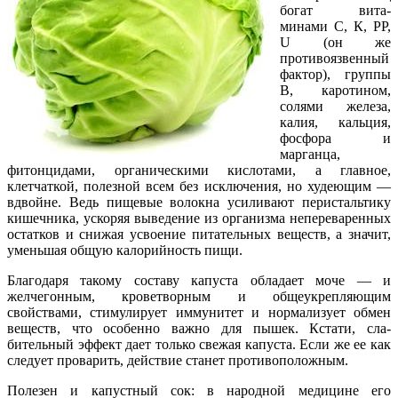
богат вита­
минами С, К, РР,
U (он же
противоязвенный
фактор), группы
В, каротином,
солями железа,
калия, кальция,
фосфора и
марганца,
фитонцидами, органическими кислотами, а главное,
клетчаткой, полезной всем без исключения, но худе­ющим —
вдвойне. Ведь пищевые волокна усилива­ют перистальтику
кишечника, ускоряя выведение из организма непереваренных
остатков и снижая усвоение питательных веществ, а значит,
уменьшая общую калорийность пищи.
Благодаря такому составу капуста обладает моче — и
желчегонным, кроветворным и общеукрепляющим
свойствами, стимулирует иммунитет и нормализует обмен
веществ, что особенно важно для пышек. Кстати, сла­
бительный эффект дает только свежая капуста. Если же ее как
следует проварить, действие станет противоположным.
Полезен и капустный сок: в народной медицине его