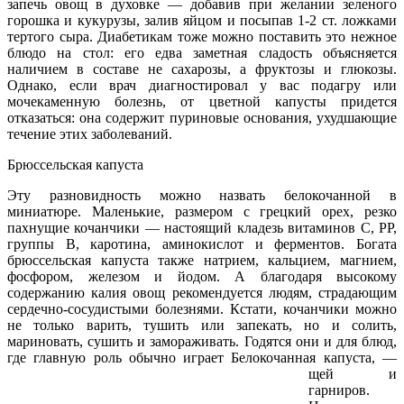
запечь овощ в духовке — добавив при желании зеленого
горошка и кукурузы, залив яйцом и посыпав 1-2 ст. ложками
тертого сыра. Диабетикам тоже можно поставить это нежное
блюдо на стол: его едва заметная сладость объясняется
наличием в составе не сахарозы, а фруктозы и глюкозы.
Однако, если врач диагностировал у вас подагру или
мочекаменную болезнь, от цветной капусты придется
отказаться: она содержит пуриновые основания, ухудшающие
течение этих заболеваний.
Брюссельская капуста
Эту разновидность можно назвать белокочанной в
миниатюре. Маленькие, размером с грецкий орех, резко
пахнущие кочанчики — настоящий кладезь витаминов С, РР,
группы В, каротина, аминокислот и ферментов. Богата
брюссельская капуста также натрием, кальцием, магнием,
фосфором, железом и йодом. А благодаря высокому
содержанию калия овощ рекомендуется людям, страдающим
сердечно-сосудистыми болезнями. Кстати, кочанчики можно
не только варить, тушить или запекать, но и солить,
мариновать, сушить и замораживать. Годятся они и для блюд,
где главную роль обычно играет
Белокочанная капуста, —
щей и
гарниров.