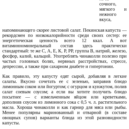
сочного,
мягкого и
нежного
вкуса,
напоминающего скорее листовой салат. Пекинская капуста —
рекордсмен по низкокалорийности среди своих сестер: ее
энергетическая ценность всего 12 ккал. А вот
витаминноминеральный состав здесь практически
стандартный: те же С, А, Е, К, Р, РР, группа В, натрий, железо,
фосфор, калий, кальций. Употреблять чинаколли полезно при
частых головных болях, нервных расстройствах, стрессе,
депрессии, а также при сахарном диабете и гипертонии.
Как правило, эту капусту едят сырой, добавляя в легкие
салаты. Вкусно сочетать ее с зеленью, заправив блюдо
лимонным соком или йогуртом; с огурцом и кунжутом, полив
салат соевым соусом; а если вы хотите получить блюдо
посытнее — с измельченным яйцом или креветками,
дополнив соусом из лимонного сока с 0,5 ч. л. растительного
масла. Хороша чинаколли и как гарнир для мяса или рыбы.
Менее популярны маринованный и отварной (в составе
овощных супов) варианты блюда из этой разновидности
капусты.