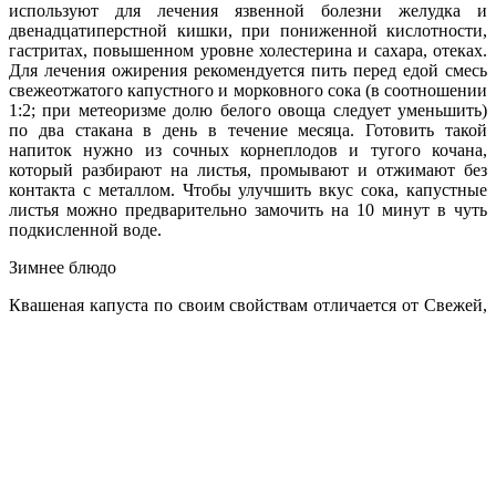
используют для лечения язвенной болезни желудка и
двенадцатиперстной кишки, при пониженной кислотности,
гастритах, повышенном уров­не холестерина и сахара, отеках.
Для лечения ожирения рекомен­дуется пить перед едой смесь
свежеотжатого капустного и морков­ного сока (в соотношении
1:2; при метеоризме долю белого овоща следует уменьшить)
по два стакана в день в течение месяца. Гото­вить такой
напиток нужно из сочных корнеплодов и тугого кочана,
который разбирают на листья, промывают и отжимают без
контакта с металлом. Чтобы улучшить вкус сока, капустные
листья можно предварительно замочить на 10 минут в чуть
подкисленной воде.
Зимнее блюдо
Квашеная капуста по своим свойствам отличается от
Свежей,