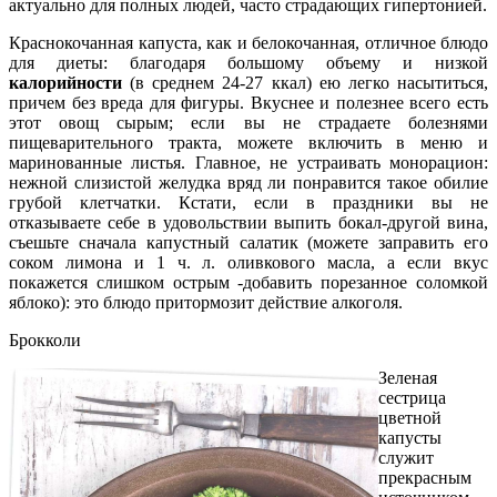
актуально для полных людей, часто страдающих гипертонией.
Краснокочанная капуста, как и белокочанная, отличное блюдо
для диеты: благодаря большому объему и низкой
калорийности
(в среднем 24-27 ккал) ею легко насытиться,
причем без вреда для фигуры. Вкуснее и полезнее всего есть
этот овощ сырым; если вы не страдаете болезнями
пищеварительного тракта, можете включить в меню и
маринованные листья. Главное, не устраивать монорацион:
нежной слизистой желудка вряд ли понравится такое обилие
грубой клетчатки. Кстати, если в праздники вы не
отказываете себе в удовольствии выпить бокал-другой вина,
съешьте сначала капустный салатик (можете заправить его
соком лимона и 1 ч. л. оливкового масла, а если вкус
покажется слишком острым -добавить порезанное соломкой
яблоко): это блюдо притормозит действие алкоголя.
Брокколи
Зеленая
сестрица
цветной
капусты
служит
прекрасным