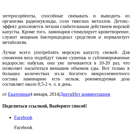
энтеросорбенты, способные связывать и выводить из
организма радионуклиды, соли тяжелых металлов. Детокс-
эффект дополняется легким слабительным действием морской
капусты. Кроме того, ламинария стимулирует кроветворение,
служит мощным бактерицидныл средством и нормализует
метаболизм.
Лучше всего употреблять морскую капусту свежей. Для
снижения веса подойдут также сушеньк и сублимированные
водоросли: набухая, они уве личиваются в 10-20 раз, что
позволяет насытиться меньшим объемом еды. Вот только в
больших количествах из-за богатого микроэлементного
состава ламинарию есть нельзя, рекомендуемая доза
составляет около 0,5-2 ч. л. в день.
от
Екатерина
|
4 января, 2014
|
Диета
|
Нет комментариев
Поделиться ссылкой, Выберите способ!
Facebook
Facebook