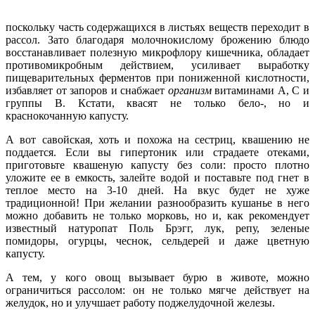
поскольку часть содержащихся в листьях веществ переходит в
рассол. Зато благо­даря молочнокислому броже­нию блюдо
восстанавливает полезную микрофлору кишечника, обладает
противомикробным действием, усиливает выработку
пищевари­тельных ферментов при пони­женной кислотности,
избавляет от запоров и снабжает
организм
витаминами А, С и
группы В. Кстати, квасят не только бело-, но и
краснокочанную капусту.
А вот савойская, хоть и похожа на сестриц, квашению не
поддается. Если вы гипертоник или страдаете отеками,
приготовьте квашеную капусту без соли: просто плотно
уложите ее в емкость, залейте водой и поставьте под гнет в
теплое место на 3-10 дней. На вкус будет не хуже
традиционной! При желании разнообразить кушанье в него
можно добавить не только морковь, но и, как рекомендует
известный натуропат Поль Брэгг, лук, репу, зеленые
помидоры, огурцы, чеснок, сельдерей и даже цветную
капусту.
А тем, у кого овощ вызывает бурю в животе, можно
ограничиться рассолом: он не только мягче действует на
желудок, но и улучшает работу поджелудочной железы.