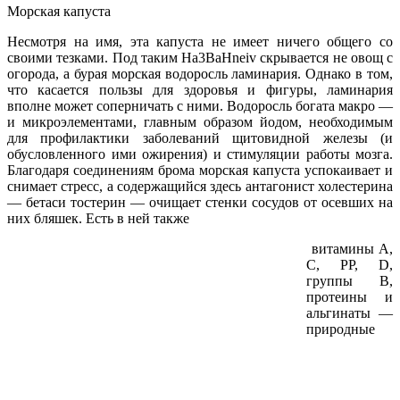
Морская капуста
Несмотря на имя, эта капуста не имеет ничего общего со
своими тезками. Под таким Ha3BaHneiv скрывается не овощ с
огорода, а бурая морская водоросль ламинария. Однако в том,
что касается пользы для здоровья и фигуры, ламинария
вполне может соперничать с ними. Водоросль богата макро —
и микроэлементами, главным образом йодом, необходимым
для профилактики заболеваний щитовидной железы (и
обусловленного ими ожирения) и стимуляции работы мозга.
Благодаря соединениям брома морская капуста успокаивает и
снимает стресс, а содержащийся здесь антагонист холестерина
— бетаси тостерин — очищает стенки сосудов от осевших на
них бляшек. Есть в ней также
витамины А,
С, РР, D,
группы В,
протеины и
альгинаты —
природные