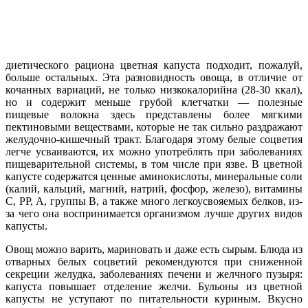
диетического рациона цветная капуста подходит, пожалуй,
больше остальных. Эта разновидность овоща, в отличие от
кочанных вариаций, не только низкокалорийна (28-30 ккал),
но и содержит меньше грубой клетчатки — полезные
пищевые волокна здесь представлены более мягкими
пектиновыми веществами, которые не так сильно раздражают
желудочно-кишечный тракт. Благодаря этому белые соцветия
легче усваиваются, их можно употреблять при заболеваниях
пищеварительной системы, в том числе при язве. В цветной
капусте содержатся ценные аминокислоты, минеральные соли
(калий, кальций, магний, натрий, фосфор, железо), витамины
С, РР, А, группы В, а также много легкоусвояемых белков, из-
за чего она воспринимается организмом лучше других видов
капусты.
Овощ можно варить, мариновать и даже есть сырым. Блюда из
отварных белых соцветий рекомендуются при сниженной
секреции желудка, заболеваниях печени и желчного пузыря:
капуста повышает отделение желчи. Бульоны из цветной
капусты не уступают по питательности куриным. Вкусно