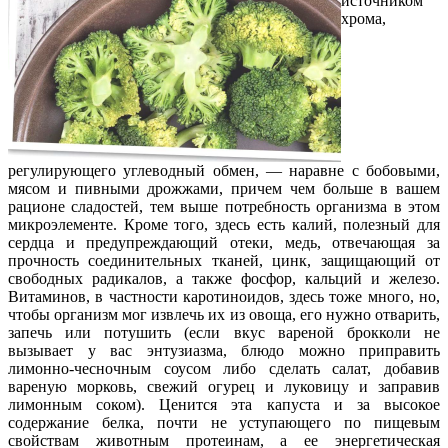
источником
хрома,
регулирующего углеводный обмен, — наравне с бобовыми,
мясом и пивными дрожжами, причем чем больше в вашем
рационе сладостей, тем выше потребность организма в этом
микроэлементе. Кроме того, здесь есть калий, полезный для
сердца и предупреждающий отеки, медь, отвечающая за
прочность соединительных тканей, цинк, защищающий от
свободных радикалов, а также фосфор, кальций и железо.
Витаминов, в частности каротиноидов, здесь тоже много, но,
чтобы организм мог извлечь их из овоща, его нужно отварить,
запечь или потушить (если вкус вареной брокколи не
вызывает у вас энтузиазма, блюдо можно приправить
лимонно-чесночным соусом либо сделать салат, добавив
вареную морковь, свежий огурец и луковицу и заправив
лимонным соком). Ценится эта капуста и за высокое
содержание белка, почти не уступающего по пищевым
свойствам животным протеинам, а ее энергетическая