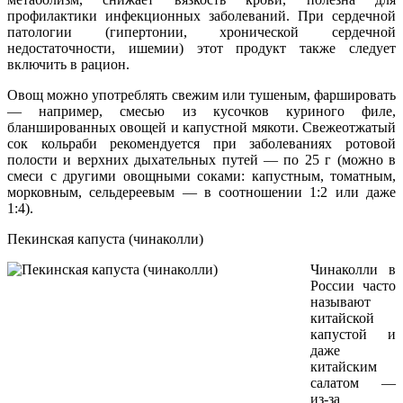
профилактики инфекционных заболеваний. При сердечной
патологии (гипертонии, хронической сердечной
недостаточности, ишемии) этот продукт также следует
включить в рацион.
Овощ можно употреблять свежим или тушеным, фаршировать
— например, смесью из кусочков куриного филе,
бланшированных овощей и капустной мякоти. Свежеотжатый
сок кольраби рекомендуется при заболеваниях ротовой
полости и верхних дыхательных путей — по 25 г (можно в
смеси с другими овощными соками: капустным, томатным,
морковным, сельдереевым — в соотношении 1:2 или даже
1:4).
Пекинская капуста (чинаколли)
Чинаколли в
России часто
называют
китайской
капустой и
даже
китайским
салатом —
из-за