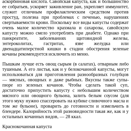
аскорбиновая кислота. Савойская капуста, как и большинство
ее собратьев, ускоряет заживление ран, укрепляет иммунитет,
служит отличным профилактическим средством против
простуд, полезна при проблемах с печенью, нарушениях
свертываемости крови. Поскольку все виды капусты содержат
очень малое количество крахмала и сахарозы, савойскую
капусту можно смело употреблять при диабете. Однако при
панкреатите, заболеваниях щитовидной железы,
энтероколитах, гастритах, язве желудка или
двенадцатиперстной кишки в стадии обострения зеленые
кочаны рекомендуется исключить из меню.
Пышкам лучше есть овощ сырым (в салатах), отварным либо
тушеным. А его листья, как и у белокочанной капусты, могут
использоваться для приготовления разнообразных голубцов
— мясных, овощных и даже рыбных. Вкусны также супы-
пюре из зеленых кочанов. Чтобы сделать такой суп,
достаточно припустить капусту с небольшим количеством
мясного или овощного бульона, залить белым соусом (для
этого муку нужно спассеровать на кубике сливочного масла и
том же бульоне), проварить до готовности и измельчить в
блендере. Калорийность этой разновидности такая же, как и у
остальных кочанных видов, — 28 ккал.
Краснокочанная капуста