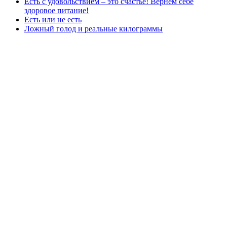
Есть с удовольствием – это счастье! Вернем себе
здоровое питание!
Есть или не есть
Ложный голод и реальные килограммы